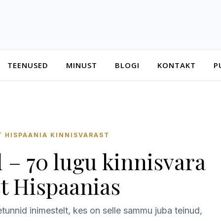
TEENUSED
MINUST
BLOGI
KONTAKT
P
 HISPAANIA KINNISVARAST
l – 70 lugu kinnisvara
t Hispaanias
nnid inimestelt, kes on selle sammu juba teinud,