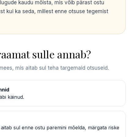
 lugude kaudu mõista, mis võib pärast ostu
list kui ka seda, millest enne otsuse tegemist
raamat sulle annab?
imees, mis aitab sul teha targemaid otsuseid.
nnid
läbi käinud.
itab sul enne ostu paremini mõelda, märgata riske