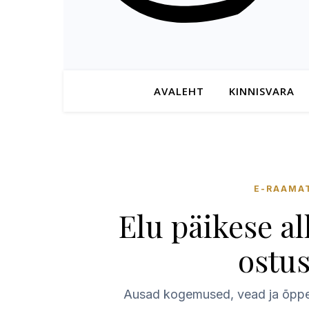
AVALEHT
KINNISVARA
E-RAAMAT
Elu päikese al
ostus
Ausad kogemused, vead ja õppetu