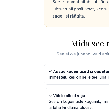
See e-raamat aitab sul päris
juhtuda nii positiivset, keeru
sageli ei räägita.
Mida see 
See ei ole juhend, vaid ab
✓ Ausad kogemused ja õppetu
Inimestelt, kes on selle tee juba 
✓ Väldi kalleid vigu
See on kogemuste kogumik, mis a
ja teha kindlama otsuse.