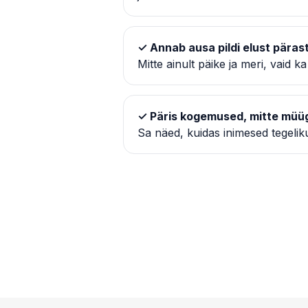
✓ Annab ausa pildi elust päras
Mitte ainult päike ja meri, vaid k
✓ Päris kogemused, mitte müüg
Sa näed, kuidas inimesed tegelikul