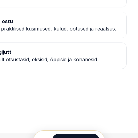
t ostu
a praktilised küsimused, kulud, ootused ja reaalsus.
ijutt
t otsustasid, eksisid, õppisid ja kohanesid.